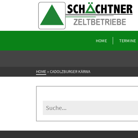
HOME
TERMINE
HOME
»
CADOLZBURGER KÄRWA
Search
for: